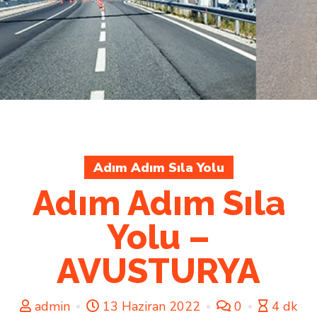
Adım Adım Sıla Yolu
Adım Adım Sıla
Yolu –
AVUSTURYA
admin
13 Haziran 2022
0
4 dk