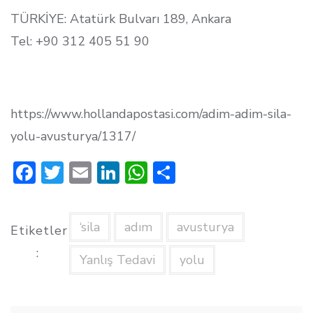
TÜRKİYE: Atatürk Bulvarı 189, Ankara
Tel: +90 312 405 51 90
https://www.hollandapostasi.com/adim-adim-sila-
yolu-avusturya/1317/
F
T
E
Li
W
S
ac
w
m
n
h
h
e
it
ai
k
at
ar
‘sila
adım
avusturya
Etiketler
b
te
l
e
s
e
:
o
r
dI
A
Yanlış Tedavi
yolu
o
n
p
k
p