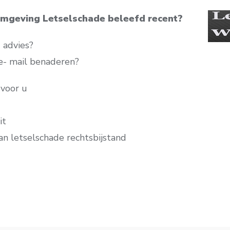
omgeving Letselschade beleefd recent?
d advies?
e- mail benaderen?
 voor u
it
an letselschade rechtsbijstand
S
h