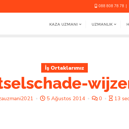
088 808 78 78
KAZA UZMANI
UZMANLIK
H
İş Ortaklarımız
tselschade-wijzer
zauzmani2021
5 Ağustos 2014
0
13 se