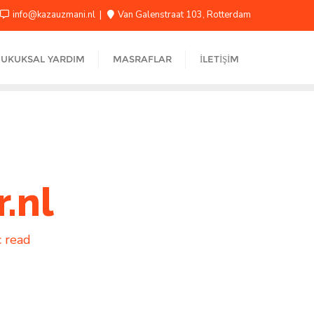
info@kazauzmani.nl
Van Galenstraat 103, Rotterdam
UKUKSAL YARDIM
MASRAFLAR
İLETIŞIM
.nl
c read