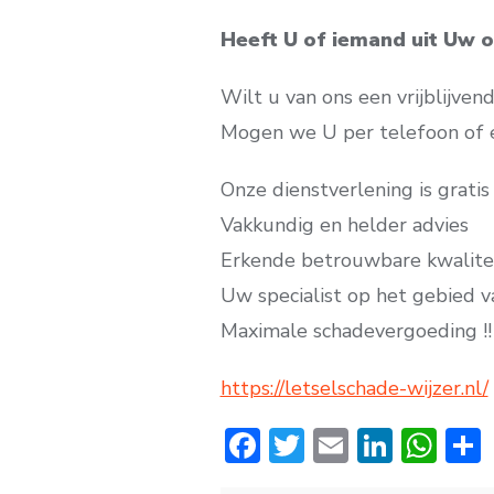
Heeft U of iemand uit Uw 
Wilt u van ons een vrijblijven
Mogen we U per telefoon of 
Onze dienstverlening is gratis
Vakkundig en helder advies
Erkende betrouwbare kwalite
Uw specialist op het gebied v
Maximale schadevergoeding !!
https://letselschade-wijzer.nl/
F
T
E
Li
W
ac
w
m
n
h