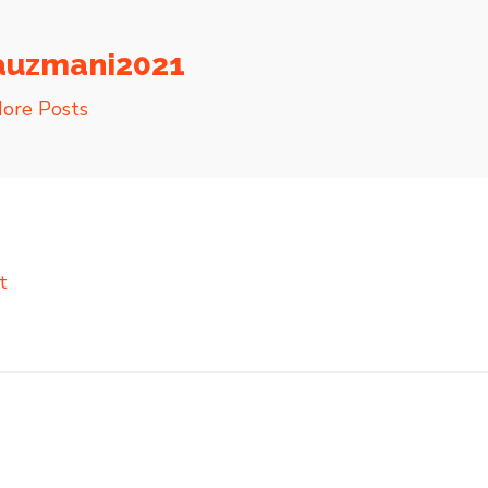
ar
e
auzmani2021
ore Posts
t