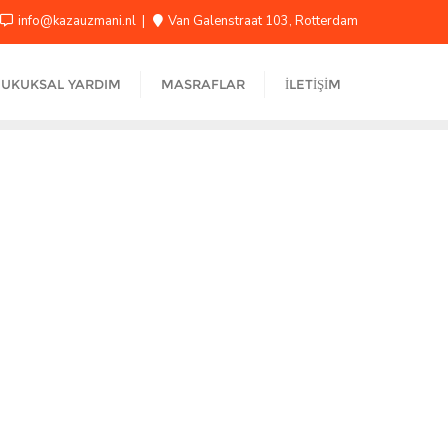
info@kazauzmani.nl
Van Galenstraat 103, Rotterdam
UKUKSAL YARDIM
MASRAFLAR
İLETIŞIM