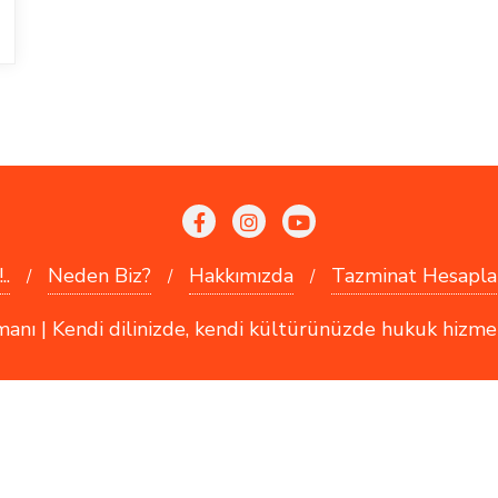
..
Neden Biz?
Hakkımızda
Tazminat Hesapla
 | Kendi dilinizde, kendi kültürünüzde hukuk hizmetler