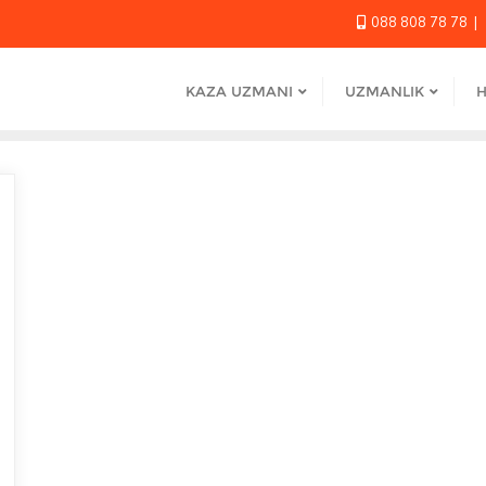
088 808 78 78
KAZA UZMANI
UZMANLIK
H