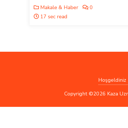
Makale & Haber
0
17 sec read
Hoşgeldiniz !
Copyright ©2026 Kaza Uzmanı