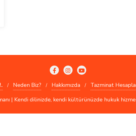
..
Neden Biz?
Hakkımızda
Tazminat Hesapla
 | Kendi dilinizde, kendi kültürünüzde hukuk hizmetler