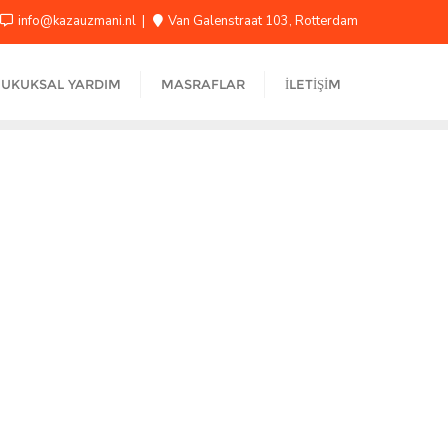
info@kazauzmani.nl
Van Galenstraat 103, Rotterdam
UKUKSAL YARDIM
MASRAFLAR
İLETIŞIM