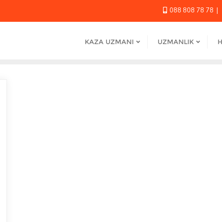
088 808 78 78
KAZA UZMANI
UZMANLIK
H