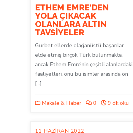
ETHEM EMRE’DEN
YOLA ÇIKACAK
OLANLARA ALTIN
TAVSİYELER
Gurbet ellerde olağanüstü başarılar
elde etmiş birçok Türk bulunmakta,
ancak Ethem Emre’nin çeşitli alanlardaki
faaliyetleri, onu bu isimler arasında ön
[…]
Makale & Haber
0
9 dk oku
11 HAZIRAN 2022