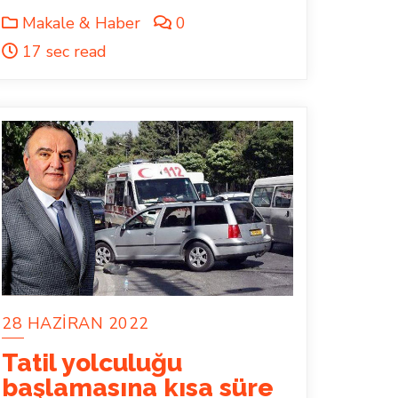
Makale & Haber
0
17 sec read
28 HAZIRAN 2022
Tatil yolculuğu
başlamasına kısa süre