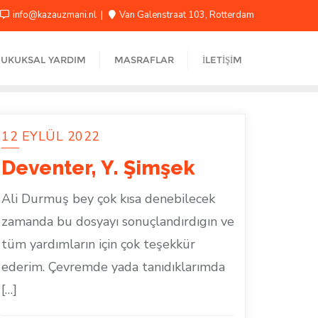
info@kazauzmani.nl
Van Galenstraat 103, Rotterdam
UKUKSAL YARDIM
MASRAFLAR
İLETIŞIM
12 EYLÜL 2022
Deventer, Y. Şimşek
Ali Durmuş bey çok kısa denebilecek
zamanda bu dosyayı sonuçlandırdıgın ve
tüm yardımların için çok teşekkür
ederim. Çevremde yada tanıdıklarımda
[…]