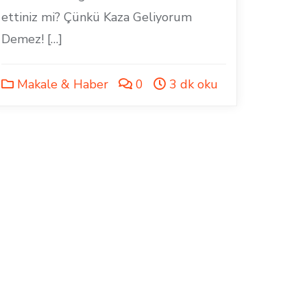
ettiniz mi? Çünkü Kaza Geliyorum
Demez! […]
Makale & Haber
0
3 dk oku