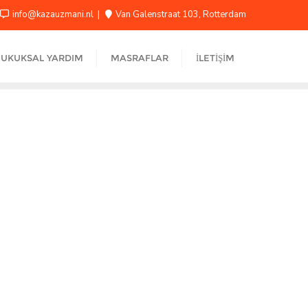
info@kazauzmani.nl
Van Galenstraat 103, Rotterdam
UKUKSAL YARDIM
MASRAFLAR
İLETIŞIM