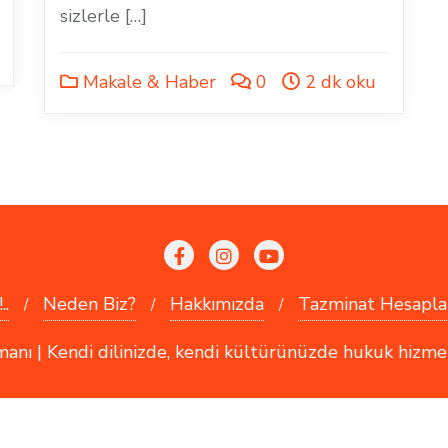
sizlerle […]
Makale & Haber
0
2 dk oku
..
Neden Biz?
Hakkımızda
Tazminat Hesapla
 | Kendi dilinizde, kendi kültürünüzde hukuk hizmetler