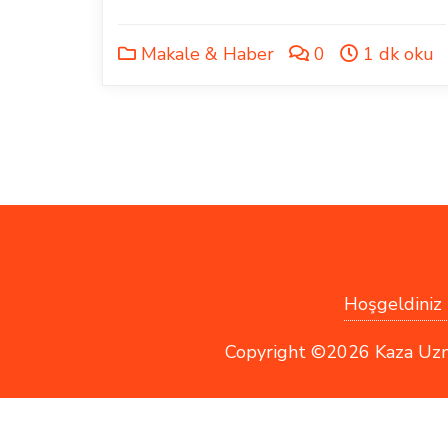
Makale & Haber
0
1 dk oku
Hoşgeldiniz !
Copyright ©2026 Kaza Uzmanı