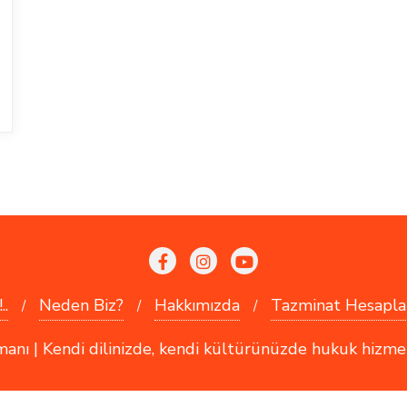
..
Neden Biz?
Hakkımızda
Tazminat Hesapla
 | Kendi dilinizde, kendi kültürünüzde hukuk hizmetler