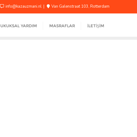
info@kazauzmani.nl
Van Galenstraat 103, Rotterdam
UKUKSAL YARDIM
MASRAFLAR
İLETIŞIM