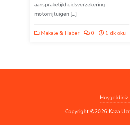
aansprakelijkheidsverzekering
motorrijtuigen […]
Makale & Haber
0
1 dk oku
Hoşgeldiniz !
Copyright ©2026 Kaza Uzmanı