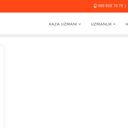
088 808 78 78
KAZA UZMANI
UZMANLIK
H