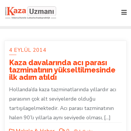
Skip
to
content
4 EYLÜL 2014
Kaza davalarında acı parası
tazminatının yükseltilmesinde
ilk adım atıldı
Hollanda’da kaza tazminatlarında yıllardır acı
parasının çok alt seviyelerde olduğu
tartışılagelmektedir. Acı parası tazminatının
halen 90’lı yıllarla aynı seviyede olması, […]
Makale & Haber
0