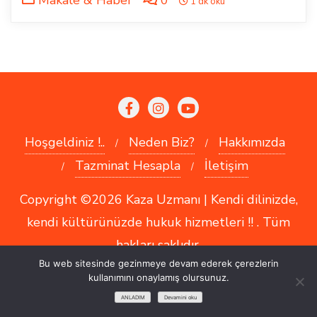
1 dk oku
Hoşgeldiniz !..
Neden Biz?
Hakkımızda
Tazminat Hesapla
İletişim
Copyright ©2026 Kaza Uzmanı | Kendi dilinizde,
kendi kültürünüzde hukuk hizmetleri !! . Tüm
hakları saklıdır.
Bu web sitesinde gezinmeye devam ederek çerezlerin
kullanımını onaylamış olursunuz.
ANLADIM
Devamini oku