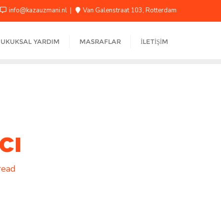
info@kazauzmani.nl
Van Galenstraat 103, Rotterdam
UKUKSAL YARDIM
MASRAFLAR
İLETIŞIM
cı
read