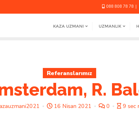
088 808 78 78
KAZA UZMANI
UZMANLIK
H
Referanslarımız
msterdam, R. Bal
azauzmani2021
16 Nisan 2021
0
9 sec 