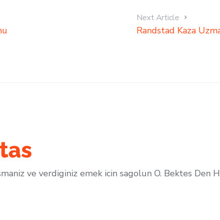
Next Article
mu
Randstad Kaza Uzman
tas
ismaniz ve verdiginiz emek icin sagolun O. Bektes Den 