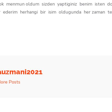
k menmun oldum sizden yaptiginiz benim isten dolay
r ederim herhangi bir isim oldugunda her zaman t
S
h
ar
e
auzmani2021
ore Posts