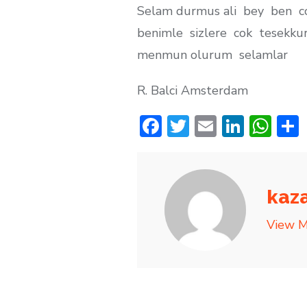
Selam durmus ali bey ben co
benimle sizlere cok tesekku
menmun olurum selamlar
R. Balci Amsterdam
F
T
E
Li
W
ac
w
m
n
h
e
it
ai
k
at
b
te
l
e
s
kaz
o
r
dI
A
View M
o
n
p
k
p