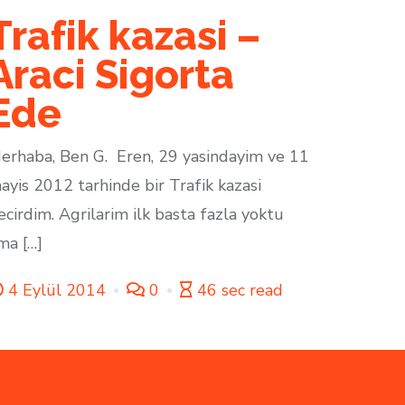
Trafik kazasi –
Araci Sigorta
Ede
erhaba, Ben G. Eren, 29 yasindayim ve 11
ayis 2012 tarhinde bir Trafik kazasi
ecirdim. Agrilarim ilk basta fazla yoktu
ma […]
4 Eylül 2014
0
46 sec read