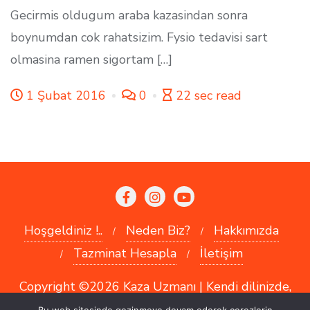
Gecirmis oldugum araba kazasindan sonra
boynumdan cok rahatsizim. Fysio tedavisi sart
olmasina ramen sigortam […]
1 Şubat 2016
0
22 sec read
Hoşgeldiniz !..
Neden Biz?
Hakkımızda
Tazminat Hesapla
İletişim
Copyright ©2026 Kaza Uzmanı | Kendi dilinizde,
kendi kültürünüzde hukuk hizmetleri !! . Tüm