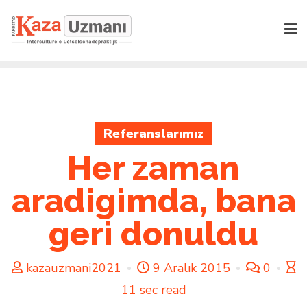
Skip
to
content
Referanslarımız
Her zaman
aradigimda, bana
geri donuldu
kazauzmani2021
9 Aralık 2015
0
11 sec read