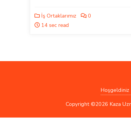
İş Ortaklarımız
0
14 sec read
Hoşgeldiniz !
Copyright ©2026 Kaza Uzmanı