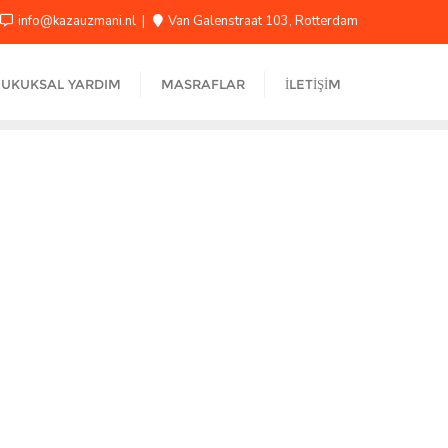
info@kazauzmani.nl
Van Galenstraat 103, Rotterdam
UKUKSAL YARDIM
MASRAFLAR
İLETIŞIM