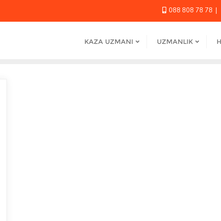
088 808 78 78
KAZA UZMANI
UZMANLIK
H