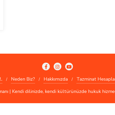
..
Neden Biz?
Hakkımızda
Tazminat Hesapla
 | Kendi dilinizde, kendi kültürünüzde hukuk hizmetler