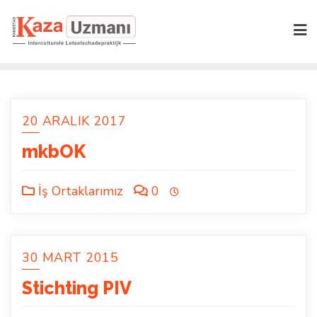
Skip
to
content
20 ARALIK 2017
mkbOK
İş Ortaklarımız
0
30 MART 2015
Stichting PIV