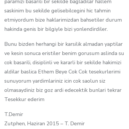
paramizi basarili bir sekilde bagladilar hallem
saskinim bu sekilde gelisebilcegini hic tahmin
etmiyordum bize haklarimizdan bahsetiler durum
hakinda genis bir bilgiyle bizi yonlendirdiler.
Bunu bizden herhangi bir karsilik almadan yaptilar
ve kesin sonuca eristiler benim gorusum aslinda su
cok basarili, disiplinli ve kararli bir sekilde hakimizi
aldilar baslica Ethem Beye Cok Cok tesekurlerimi
sunuyorum yardimlariniz icin cok saolun siz
olmasaydiniz biz goz ardi edecektik bunlari tekrar
Tesekkur ederim
T.Demir
Zutphen, Haziran 2015 – T. Demir