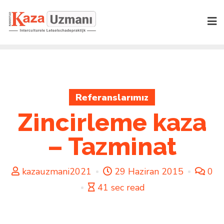
Skip
to
content
Referanslarımız
Zincirleme kaza
– Tazminat
kazauzmani2021
29 Haziran 2015
0
41 sec read