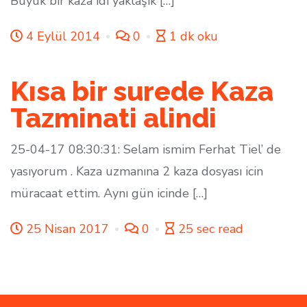
Büyük bir kaza idi yaklaşık […]
4 Eylül 2014
0
1 dk oku
Kısa bir surede Kaza
Tazminati alindi
25-04-17 08:30:31: Selam ismim Ferhat Tiel’ de
yasıyorum . Kaza uzmanına 2 kaza dosyası icin
müracaat ettim. Aynı gün icinde […]
25 Nisan 2017
0
25 sec read