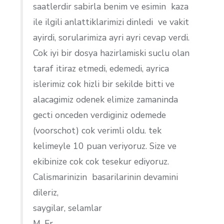
saatlerdir sabirla benim ve esimin kaza
ile ilgili anlattiklarimizi dinledi ve vakit
ayirdi, sorularimiza ayri ayri cevap verdi.
Cok iyi bir dosya hazirlamiski suclu olan
taraf itiraz etmedi, edemedi, ayrica
islerimiz cok hizli bir sekilde bitti ve
alacagimiz odenek elimize zamaninda
gecti onceden verdiginiz odemede
(voorschot) cok verimli oldu. tek
kelimeyle 10 puan veriyoruz. Size ve
ekibinize cok cok tesekur ediyoruz.
Calismarinizin basarilarinin devamini
dileriz,
saygilar, selamlar
M. Er