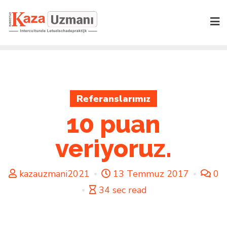
Skip
to
content
Referanslarımız
10 puan
veriyoruz.
kazauzmani2021
13 Temmuz 2017
0
34 sec read