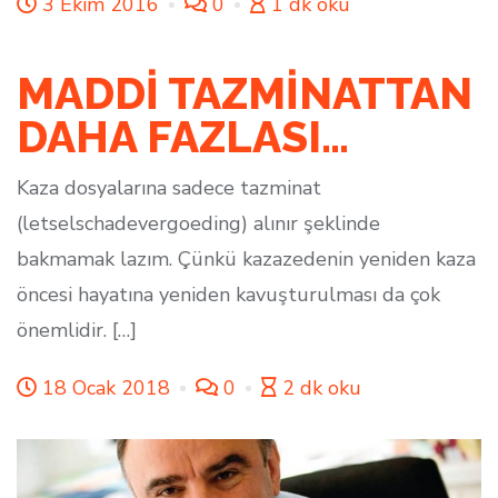
3 Ekim 2016
0
1 dk oku
MADDİ TAZMİNATTAN
DAHA FAZLASI…
Kaza dosyalarına sadece tazminat
(letselschadevergoeding) alınır şeklinde
bakmamak lazım. Çünkü kazazedenin yeniden kaza
öncesi hayatına yeniden kavuşturulması da çok
önemlidir. […]
18 Ocak 2018
0
2 dk oku