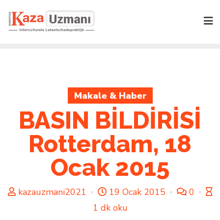
Skip
to
content
Makale & Haber
BASIN BİLDİRİSİ
Rotterdam, 18
Ocak 2015
kazauzmani2021
19 Ocak 2015
0
1 dk oku