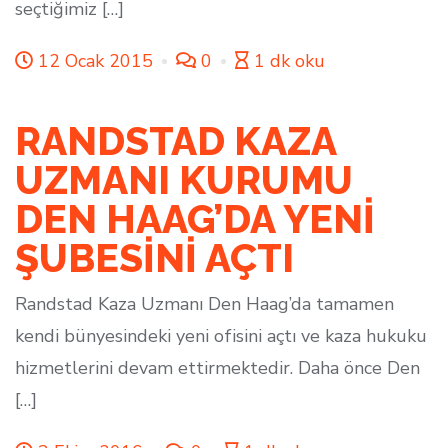
seçtiğimiz […]
12 Ocak 2015
0
1 dk oku
RANDSTAD KAZA
UZMANI KURUMU
DEN HAAG’DA YENİ
ŞUBESİNİ AÇTI
Randstad Kaza Uzmanı Den Haag’da tamamen
kendi bünyesindeki yeni ofisini açtı ve kaza hukuku
hizmetlerini devam ettirmektedir. Daha önce Den
[…]