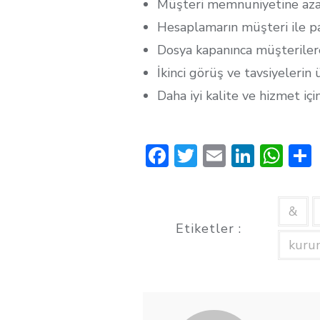
Müşteri memnuniyetine aza
Hesaplamarın müşteri ile pa
Dosya kapanınca müşteril
İkinci görüş ve tavsiyelerin 
Daha iyi kalite ve hizmet iç
F
T
E
Li
W
ac
w
m
n
h
e
it
ai
k
at
&
b
te
l
e
s
Etiketler :
o
r
dI
A
kuru
o
n
p
k
p