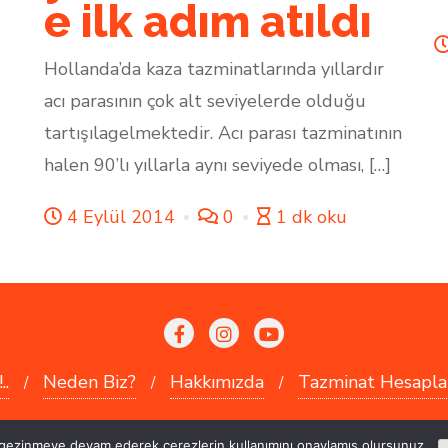
e ilk adım atıldı
Hollanda’da kaza tazminatlarında yıllardır
acı parasının çok alt seviyelerde olduğu
tartışılagelmektedir. Acı parası tazminatının
halen 90’lı yıllarla aynı seviyede olması, […]
4 Eylül 2014
0
1 dk oku
..
Neden Biz?
Hakkımızda
Tazminat Hesapla
 | Kendi dilinizde, kendi kültürünüzde hukuk hizmetler
gezinmeye devam ederek çerezlerin kullanımını onaylamış olursunuz.