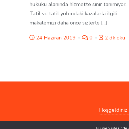
hukuku alanında hizmette sınır tanımıyor.
Tatil ve tatil yolundaki kazalarla ilgili
makalemizi daha önce sizlerle […]
24 Haziran 2019
0
2 dk oku
Hoşgeldiniz !
Copyright ©2026 Kaza Uzmanı
Bu web sitesinde 