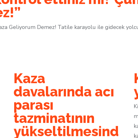
z!”
aza Geliyorum Demez! Tatile karayolu ile gidecek yolcula
Kaza
davalarında acı
parası
K
tazminatının
m
k
yükseltilmesind
k