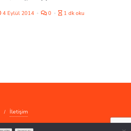
4 Eylül 2014
0
1 dk oku
İletişim
i !! . Tüm hakları saklıdır.
ANLADIM
Devamini oku