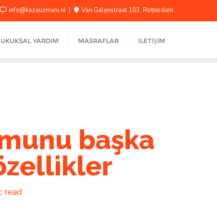
info@kazauzmani.nl
Van Galenstraat 103, Rotterdam
UKUKSAL YARDIM
MASRAFLAR
İLETIŞIM
umunu başka
zellikler
c read