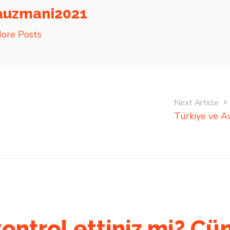
auzmani2021
ore Posts
Next Article
Türkiye ve Av
 kontrol ettiniz mi? Ç