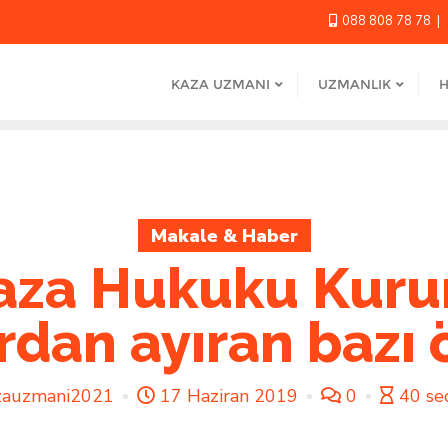
088 808 78 78
KAZA UZMANI
UZMANLIK
H
Makale & Haber
aza Hukuku Kur
dan ayıran bazı ö
zauzmani2021
17 Haziran 2019
0
40 se