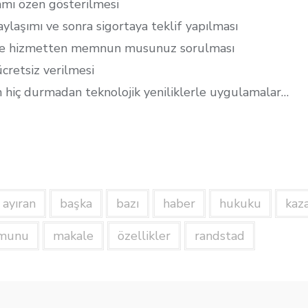
mı özen gösterilmesi
ylaşımı ve sonra sigortaya teklif yapılması
ere hizmetten memnun musunuz sorulması
ücretsiz verilmesi
in hiç durmadan teknolojik yeniliklerle uygulamalar…
S
h
ar
ayıran
başka
bazı
haber
hukuku
kaz
e
munu
makale
özellikler
randstad